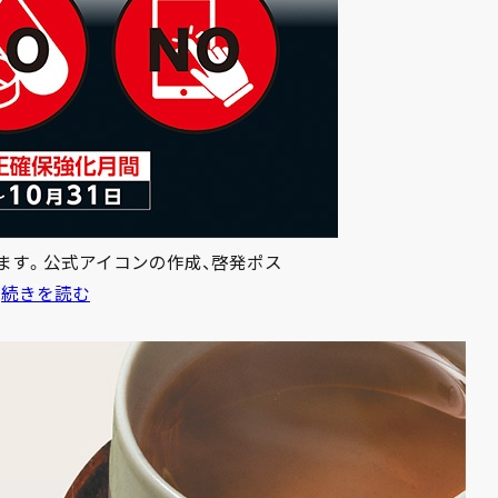
ます。公式アイコンの作成、啓発ポス
地
…
続きを読む
方
競
馬
全
国
協