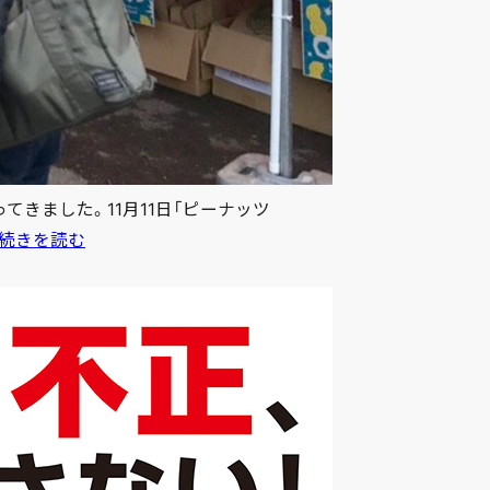
きました。11月11日「ピーナッツ
全
続きを読む
国
落
花
生
協
会
–
フ