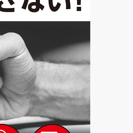
ァ
ー
マ
ー
ズ
＆
キ
ッ
ズ
フ
ェ
ス
タ