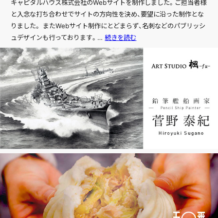
キャピタルハウス株式会社のWebサイトを制作しました。ご担当者様
と入念な打ち合わせでサイトの方向性を決め、要望に沿った制作とな
りました。 またWebサイト制作にとどまらず、名刺などのパブリッシ
HOME
キ
ュデザインも行っております。…
続きを読む
ホーム
ャ
ピ
SERVICE
タ
サービス紹介
ル
ハ
COMPANY
ウ
ス
会社情報
株
式
WORKS
会
制作事例
社
NEWS
お知らせ