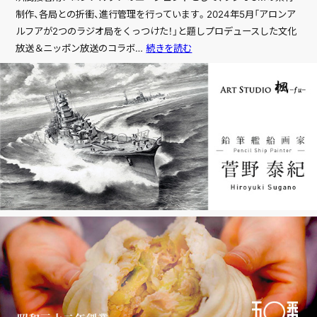
会社情報
制作、各局との折衝、進行管理を行っています。2024年5月「アロンア
ルフアが2つのラジオ局をくっつけた！」と題しプロデュースした文化
東
放送＆ニッポン放送のコラボ…
続きを読む
WORKS
亞
制作事例
合
成
NEWS
株
お知らせ
式
会
社
RECRUIT
採用情報
CONTACT
お問い合わせ
SECURITY POLICY
情報セキュリティ基本方針