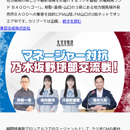
地方競馬の楽しさや最新情報をお届けするラジオ番組「水曜競馬ラン
ド ＢＡＯＯへゴー！」。鳥取・島根・山口の３県にある地方競馬場外発
売所ＢＡＯＯへの集客を目的にFM山陰、FM山口の2局ネットでオン
日
エア中です。カリブーでは企画…
続きを読む
本
東亞合成株式会社
レ
ー
シ
ン
グ
サ
ー
HOME
ビ
ホーム
ス
SERVICE
サービス紹介
COMPANY
瞬間接着剤アロンアルフアのエージェントとして、ラジオCMの素材